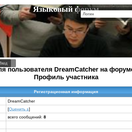
Языковый форум
Вход
я пользователя DreamCatcher на фору
Профиль участника
Регистрационная информация
DreamCatcher
[
Оценить ±
]
всего сообщений:
8