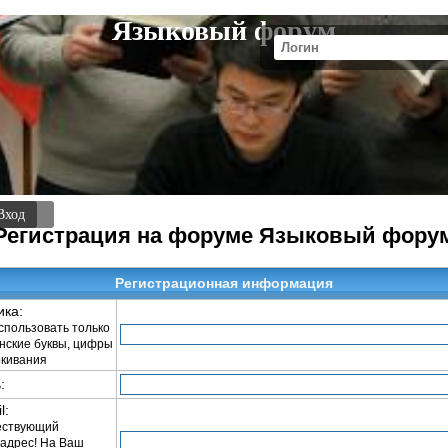
Языковый форум
Вход
Регистрация на форуме Языковый фору
Регистрационная информация
ика:
пользовать только
инские буквы, цифры
ркивания
:
l:
ествующий
адрес! На Ваш