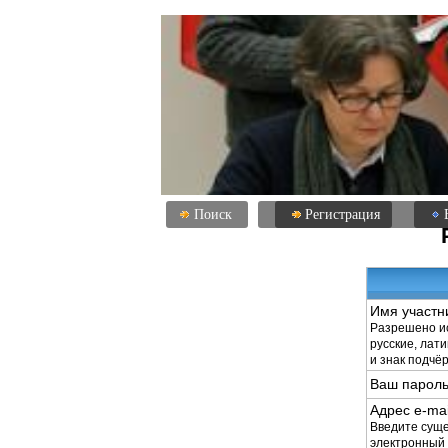
Поиск
Регистрация
Имя участн
Разрешено ис
русские, лат
и знак подчё
Ваш пароль
Адрес e-mai
Введите сущ
электронный 