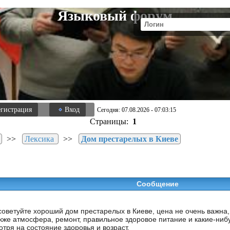
Языковый форум
егистрация
Вход
Сегодня: 07.08.2026 - 07:03:15
Страницы:
1
>>
Лексика
>>
Дом престарелых в Киеве
Сообщение
советуйте хороший дом престарелых в Киеве, цена не очень важна
акже атмосфера, ремонт, правильное здоровое питание и какие-ниб
отря на состояние здоровья и возраст.