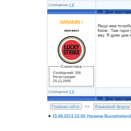
Сообщение
#
2
RE: Дом престар
HARAKIRI
•
Якщо вам потрібн
Києві . Там гарн
лингвист
віку. Я дуже цим
Статистика:
Сообщений: 206
Регистрация:
25.11.2005
Сообщение
#
3
RE: Дом престар
Главная сайта
>>
Языковый форум
◄
15.06.2013 22:00 Украина Bucephalandr