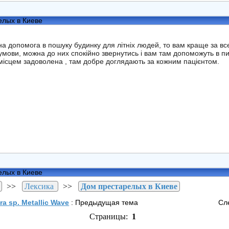
елых в Киеве
а допомога в пошуку будинку для літніх людей, то вам краще за вс
і умови, можна до них спокійно звернутись і вам там допоможуть в
 місцем задоволена , там добре доглядають за кожним пацієнтом.
елых в Киеве
>>
Лексика
>>
Дом престарелых в Киеве
a sp. Metallic Wave
: Предыдущая тема
Сл
Страницы:
1