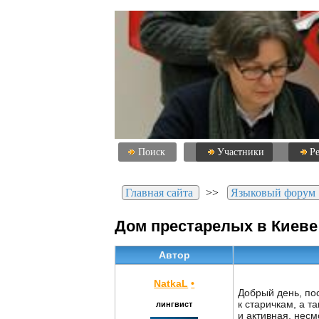
Поиск
Участники
Р
Главная сайта
>>
Языковый форум
Дом престарелых в Киеве
Автор
NatkaL
•
Добрый день, по
к старичкам, а т
лингвист
и активная, несм