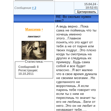
15.04.24 -
10:52:01
Сообщение
#
3
RE: Во сколько нужен
секс?
А ведь верно...Пока
Максима
•
сама не поймешь что ты
хочешь именно
лингвист
этого...Главное
понять,что это идет от
тебя а не от парня или
твоих подруг...Это плохо
когда ты смотришь на
других и следуешь их
Статистика:
примеру...Будь сама
собой и все будет
Сообщений: 8
классно...Я вот жалею
Регистрация:
что в свое время думала
10.10.2011
не своими мозгами...Но
сделанного не
ворротиишь..А если
парень тебе говорит что
если ты с ним не
переспишь то значит ты
его не любишь...Беги от
него..Это он не любит и
неуважает тебя.....