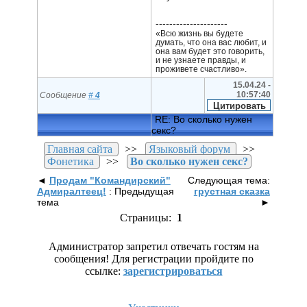
---------------------
«Всю жизнь вы будете
думать, что она вас любит, и
она вам будет это говорить,
и не узнаете правды, и
проживете счастливо».
15.04.24 -
10:57:40
Сообщение
#
4
RE: Во сколько нужен
секс?
Главная сайта
>>
Языковый форум
>>
Фонетика
>>
Во сколько нужен секс?
◄
Продам "Командирский"
Следующая тема:
Адмиралтеец!
: Предыдущая
грустная сказка
тема
►
Страницы:
1
Администратор запретил отвечать гостям на
сообщения! Для регистрации пройдите по
ссылке:
зарегистрироваться