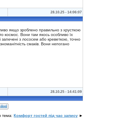
28.10.25 - 14:06:07
обливо якщо зроблено правильно з хрусткою
сто космос. Вони там якось особливо їх
і запечені з лососем або креветкою, точно
ізноманітність смаків. Вони непогано
28.10.25 - 14:41:09
айні
 тема:
Комфорт гостей під час запису
►