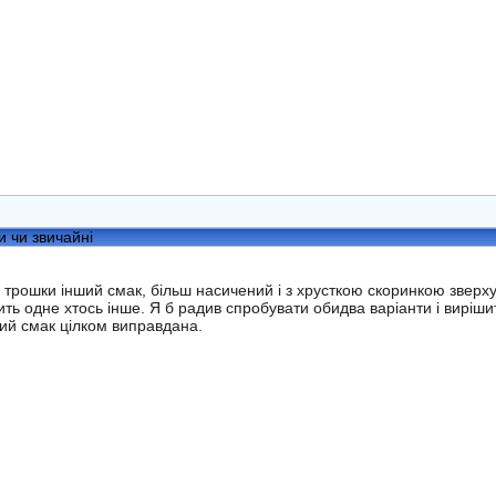
и чи звичайні
 трошки інший смак, більш насичений і з хрусткою скоринкою зверху. 
ить одне хтось інше. Я б радив спробувати обидва варіанти і виріш
вий смак цілком виправдана.