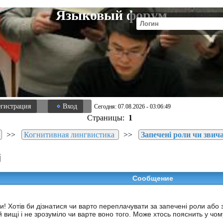
Языковый форум
егистрация
Вход
Сегодня: 07.08.2026 - 03:06:49
Страницы:
1
>>
Когнитивная лингвистика
>>
Запечені роли чи звич
і
Сообщение
! Хотів би дізнатися чи варто переплачувати за запечені роли або з
й вищі і не зрозуміло чи варте воно того. Може хтось пояснить у чом