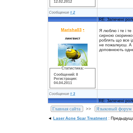
12.02.2012
Сообщение
#
2
RE: Запечені рол
Marisha03
•
Я люблю і те і т
сирною скоринко
лингвист
роблять що все і
не пожалкуєш. А 
доповнюють одне
Статистика:
Сообщений: 8
Регистрация:
04.04.2011
Сообщение
#
3
RE: Запечені рол
Главная сайта
>>
Языковый форум
◄
Laser Acne Scar Treatment
: Предыдущ