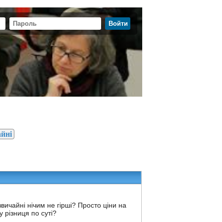
айні
вичайні нічим не гірші? Просто ціни на
у різниця по суті?