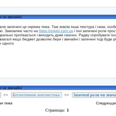
и чи звичайні
е але запечені це окрема тема. Там зовсім інша текстура і смак, ос
ю. Замовляю часто на
https://onigiri.com.ua
і їхні запечені роли про
деально пропікається і виходить дуже смачно. Раджу спробувати їхн
взагалі якщо бюджет дозволяє бери і звичайні і запечені тоді буде р
 одного.
и чи звичайні
>>
Когнитивная лингвистика
>>
Запечені роли чи звич
ая тема
Следующая
Страницы:
1