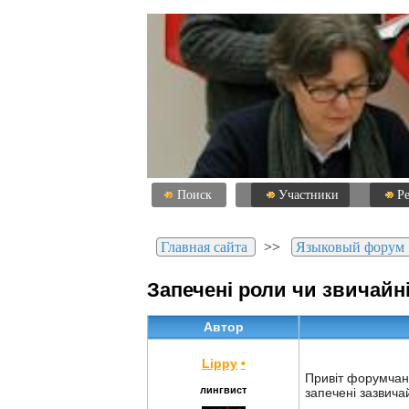
Поиск
Участники
Р
Главная сайта
>>
Языковый форум
Запечені роли чи звичайн
Автор
Lippy
•
Привіт форумчани
лингвист
запечені зазвича