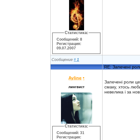
Статистика:
Сообщений: 8
Регистрация:
09.07.2007
Сообщение
#
1
RE: Запечені рол
Ayline
•
Запечені роли це
смаку, хтось люб
лингвист
невелика і за но
Статистика:
Сообщений: 31
Регистрация: