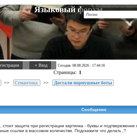
Языковый форум
егистрация
Вход
Сегодня: 08.08.2026 - 17:44:16
Страницы:
1
>>
Семантика
>>
Достали порнушные боты
Сообщение
 стоит защита при регистрации картинка - буквы и подтвережение 
шные ссылки в массовом количистве. Подскажите что делать ,?