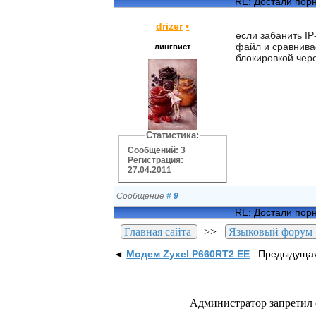
RE: Достали пор
drizer
•
если забанить IP
файл и сравнивае
лингвист
блокировкой чере
Статистика:
Сообщений: 3
Регистрация:
27.04.2011
Сообщение
#
9
RE: Достали пор
Главная сайта
>>
Языковый форум
◄
Модем Zyxel P660RT2 EE
: Предыдуща
Администратор запретил 