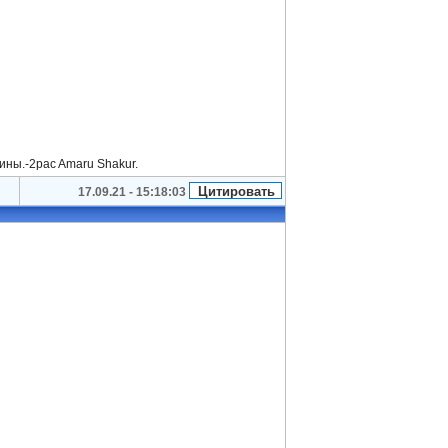
ины.-2pac Amaru Shakur.
17.09.21 - 15:18:03