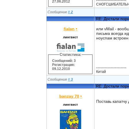
---------------------
27.06.2012
СНОГСШИБАТЕЛЬН
Сообщение
#
2
RE: Достали пор
fialan
•
или vMail - вооб
письма всегда ид
лингвист
ноуспам встроен 
Статистика:
Сообщений: 3
Регистрация:
---------------------
09.12.2010
Китай
Сообщение
#
3
RE: Достали пор
banzay 70
•
Поставь капатчу
лингвист