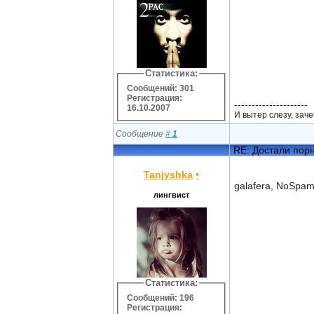
Статистика:
Сообщений: 301
Регистрация:
---------------------
16.10.2007
И вытер слезу, зач
Сообщение
#
1
RE: Достали пор
Tanjyshka
•
galafera, NoSpam
лингвист
Статистика:
Сообщений: 196
Регистрация: