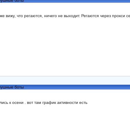
нушные боты
оже вижу, что регаются, ничего не выходит. Регаются через прокси 
нушные боты
лись к осени . вот там график активности есть