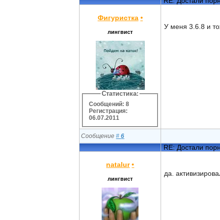
RE: Достали пор
Фигуристка
•
У меня 3.6.8 и т
лингвист
Статистика:
Сообщений: 8
Регистрация:
06.07.2011
Сообщение
#
6
RE: Достали пор
natalur
•
да. активизирова
лингвист