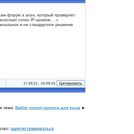
 сам форум а апач, который проверяет
сколько сотен IP-шников.... с
игинальное и не стандартное решение
17.09.21 - 16:09:41
я тема:
Вибір теплої підлоги для кухні
►
ылке:
зарегистрироваться