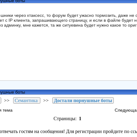
нушные боты
-шники через хтаксесс, то форум будет ужасно тормозить, даже не
т с IP клиента, запрашивающего страницу, и если в файле будет не
з админку, мне кажется, та же ситуевина будет нужно какое то ор
нушные боты
>>
Семантика
>>
Достали порнушные боты
я тема
Следующа
Страницы:
1
отвечать гостям на сообщения! Для регистрации пройдите по сс