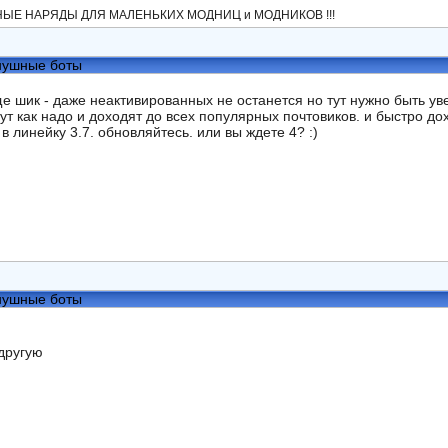
ЫЕ НАРЯДЫ ДЛЯ МАЛЕНЬКИХ МОДНИЦ и МОДНИКОВ !!!
нушные боты
ще шик - даже неактивированных не останется но тут нужно быть у
ут как надо и доходят до всех популярных почтовиков. и быстро дох
в линейку 3.7. обновляйтесь. или вы ждете 4? :)
нушные боты
 другую