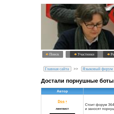
Поиск
Участники
Р
Главная сайта
>>
Языковый форум
Достали порнушные боты
Автор
Dos
•
Стоит форум 364,
и заносят порну
лингвист