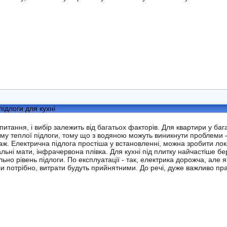
підлоги для кухні
 питання, і вибір залежить від багатьох факторів. Для квартири у ба
му теплої підлоги, тому що з водяною можуть виникнути проблеми - 
ж. Електрична підлога простіша у встановленні, можна зробити лока
льні мати, інфрачервона плівка. Для кухні під плитку найчастіше бер
льно рівень підлоги. По експлуатації - так, електрика дорожча, але
оли потрібно, витрати будуть прийнятними. До речі, дуже важливо п