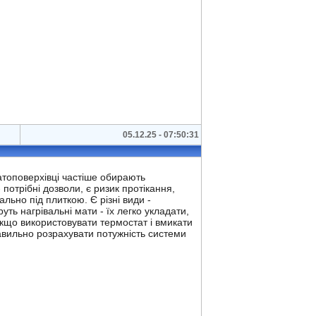
05.12.25 - 07:50:31
гатоповерхівці частіше обирають
потрібні дозволи, є ризик протікання,
льно під плиткою. Є різні види -
уть нагрівальні мати - їх легко укладати,
 якщо використовувати термостат і вмикати
равильно розрахувати потужність системи