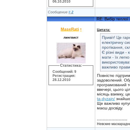
06.10.2010
Сообщение
#
2
RE: Вибір теплої 
MaseRati
•
Цитата:
Привіт! Це гар
лингвист
електричну сис
протікання, с
Є різні види -
мати - їх легк
використовуват
Статистика:
важливо прави
Сообщений: 9
Повністю підтрим
Регистрация:
28.12.2010
задоволений. Обр
програмований те
ввечері, цього ц
місяць взимку, ц
ta-dyzajn/
знайшов
Ще важливо купув
маєш досвіду.
---------------------
Невские маскарадны