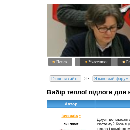
Поиск
Участники
Р
Главная сайта
>>
Языковый форум
Вибір теплої підлоги для 
Автор
lavecats
•
Друзі, допоможіт
систему? Кухня у
лингвист
тепла і комфорту