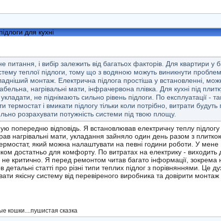
підлоги для кухні
не питання, і вибір залежить від багатьох факторів. Для квартири у
тему теплої підлоги, тому що з водяною можуть виникнути проблеми
кладніший монтаж. Електрична підлога простіша у встановленні, мож
 кабельна, нагрівальні мати, інфрачервона плівка. Для кухні під плит
о укладати, не піднімають сильно рівень підлоги. По експлуатації - 
и термостат і вмикати підлогу тільки коли потрібно, витрати будуть
льно розрахувати потужність системи під твою площу.
ую попередню відповідь. Я встановлював електричну теплу підлогу н
ав нагрівальні мати, укладання зайняло один день разом з плитко
рмостат, який можна налаштувати на певні години роботи. У мене п
ілком достатньо для комфорту. По витратах на електрику - виходить
е не критично. Я перед ремонтом читав багато інформації, зокрема
 детальні статті про різні типи теплих підлог з порівняннями. Це 
ати якісну систему від перевіреного виробника та довірити монта
е кошки....пушистая сказка