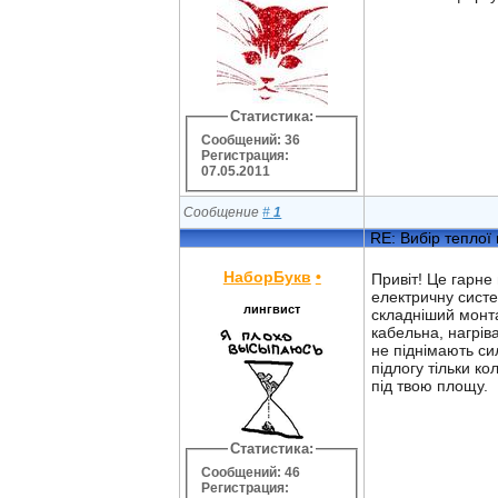
Статистика:
Сообщений: 36
Регистрация:
07.05.2011
Сообщение
#
1
RE: Вибір теплої 
НаборБукв
•
Привіт! Це гарне
електричну систе
лингвист
складніший монта
кабельна, нагріва
не піднімають си
підлогу тільки к
під твою площу.
Статистика:
Сообщений: 46
Регистрация: