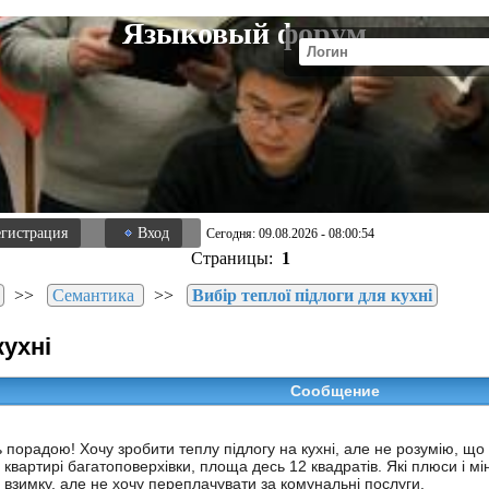
Языковый форум
егистрация
Вход
Сегодня: 09.08.2026 - 08:00:54
Страницы:
1
>>
Семантика
>>
Вибір теплої підлоги для кухні
кухні
Сообщение
ь порадою! Хочу зробити теплу підлогу на кухні, але не розумію, щ
 квартирі багатоповерхівки, площа десь 12 квадратів. Які плюси і м
 взимку, але не хочу переплачувати за комунальні послуги.