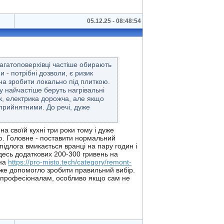
05.12.25 - 08:48:54
 багатоповерхівці частіше обирають
 - потрібні дозволи, є ризик
на зробити локально під плиткою.
ку найчастіше беруть нагрівальні
так, електрика дорожча, але якщо
 прийнятними. До речі, дуже
а своїй кухні три роки тому і дуже
ю. Головне - поставити нормальний
ідлога вмикається вранці на пару годин і
 десь додаткових 200-300 гривень на
 на
https://pro-misto.tech/category/remont-
дуже допомогло зробити правильний вибір.
ж професіоналам, особливо якщо сам не